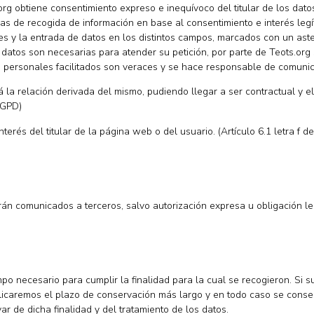
.org obtiene consentimiento expreso e inequívoco del titular de los da
as de recogida de información en base al consentimiento e interés legí
s y la entrada de datos en los distintos campos, marcados con un asteri
datos son necesarias para atender su petición, por parte de Teots.org s
s personales facilitados son veraces y se hace responsable de comunic
rá la relación derivada del mismo, pudiendo llegar a ser contractual y 
RGPD)
nterés del titular de la página web o del usuario. (Artículo 6.1 letra f 
rán comunicados a terceros, salvo autorización expresa u obligación le
o necesario para cumplir la finalidad para la cual se recogieron. Si su
plicaremos el plazo de conservación más largo y en todo caso se conse
r de dicha finalidad y del tratamiento de los datos.