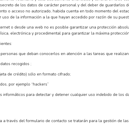
secreto de los datos de carácter personal y del deber de guardarlos 
miento o acceso no autorizado, habida cuenta en todo momento del estad
r uso de la información a la que hayan accedido por razón de su puest
ternet o desde una web no es posible garantizar una protección absolu
sica, electrónica y procedimental para garantizar la máxima protecció
ientes:
s personas que deban conocerlos en atención a las tareas que realizan
 datos recogidos ;
ta de crédito) sólo en formato cifrado;
ados, por ejemplo “hackers”
s informáticos para detectar y detener cualquier uso indebido de los d
a a través del formulario de contacto se tratarán para la gestión de l