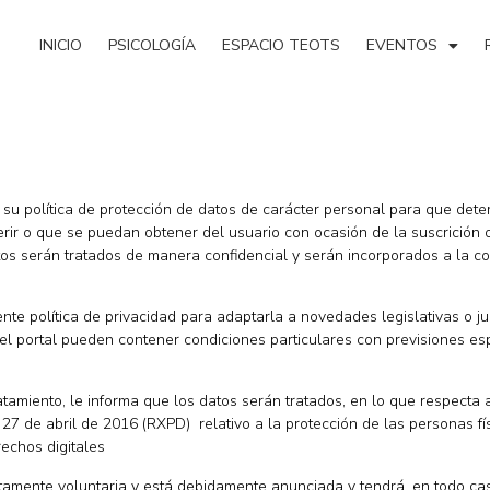
INICIO
PSICOLOGÍA
ESPACIO TEOTS
EVENTOS
 su política de protección de datos de carácter personal para que determ
ir o que se puedan obtener del usuario con ocasión de la suscrición o
tos serán tratados de manera confidencial y serán incorporados a la c
ente política de privacidad para adaptarla a novedades legislativas o j
 el portal pueden contener condiciones particulares con previsiones es
ratamiento, le informa que los datos serán tratados, en lo que respecta
7 de abril de 2016 (RXPD) relativo a la protección de las personas fís
echos digitales
tamente voluntaria y está debidamente anunciada y tendrá, en todo caso